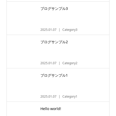
ブログサンプル3
2025.01.07
Category3
ブログサンプル2
2025.01.07
Category2
ブログサンプル1
2025.01.07
Category1
Hello world!