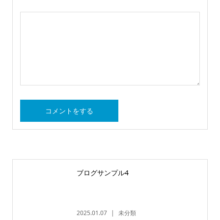
ブログサンプル4
2025.01.07
未分類