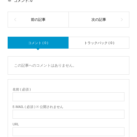
コメント:
0
コメント ( 0 )
トラックバック ( 0 )
この記事へのコメントはありません。
名前 ( 必須 )
E-MAIL ( 必須 ) ※ 公開されません
URL